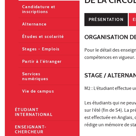
Candidature et
inscriptions
PRÉSENTATION
E
Alternance
ORGANISATION D
Études et scolarité
Stages - Emplois
Pour le détail des enseig
compétences en vigueur.
Partir à l'étranger
Services
STAGE / ALTERNA
numériques
M2 : L’étudiant effectue u
Vie de campus
Les étudiants qui ne peu
ÉTUDIANT
sur l’été (fin de S4). La p
INTERNATIONAL
est effectuée en Anglais, q
rédige un mémoire de stag
ENSEIGNANT-
CHERCHEUR