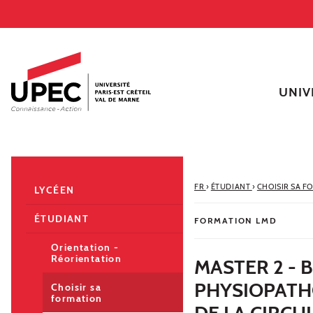
Aller au contenu
Navigation
Accès directs
Recherche
Navigation secondaire
UNIV
FR
›
ÉTUDIANT
›
CHOISIR SA F
LYCÉEN
ÉTUDIANT
FORMATION LMD
Orientation -
Réorientation
MASTER 2 - 
PHYSIOPATH
Choisir sa
formation
DE LA CIRCU