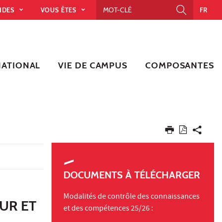
PIDES
VOUS ÊTES
FR
NATIONAL
VIE DE CAMPUS
COMPOSANTES
DOCUMENTS À TÉLÉCHARGER
Modalités de contrôle des connaissances
UR ET
et des compétences 25/26 :