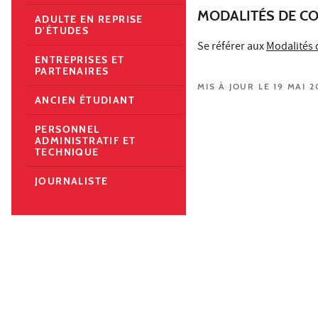
MODALITÉS DE C
ADULTE EN REPRISE
D'ÉTUDES
Se référer aux
Modalités 
ENTREPRISES ET
PARTENAIRES
MIS À JOUR LE 19 MAI 2
ANCIEN ÉTUDIANT
PERSONNEL
ADMINISTRATIF ET
TECHNIQUE
JOURNALISTE