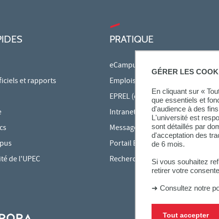
PIDES
PRATIQUE
eCampus
GÉRER LES COOK
ciels et rapports
Emplois du temps en ligne
En cliquant sur « To
EPREL (cours en ligne)
que essentiels et fon
d'audience à des fins 
e
Intranet des personnels
L'université est resp
sont détaillés par d
cs
Messagerie étudiante
d'acceptation des tr
mpus
Portail Bu Athéna
de 6 mois.
ité de l'UPEC
Rechercher une formation
Si vous souhaitez re
retirer votre consent
➜
Consultez notre po
Tout accepter