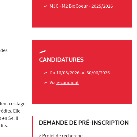
M3C - M2 BioCoeur - 2025/2026
 des
CANDIDATURES
Du 16/03/2026 au 30/06/2026
Via
e-candidat
tent ce stage
édits. Elle
 en S4. Il
DEMANDE DE PRÉ-INSCRIPTION
dits.
> Projet de recherche