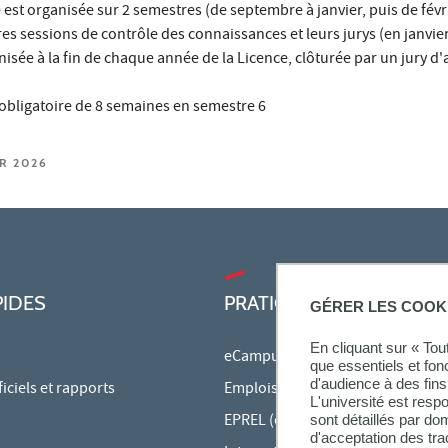
st organisée sur 2 semestres (de septembre à janvier, puis de févri
es sessions de contrôle des connaissances et leurs jurys (en janvier
isée à la fin de chaque année de la Licence, clôturée par un jury d
l obligatoire de 8 semaines en semestre 6
ER 2026
PIDES
PRATIQUE
GÉRER LES COOK
En cliquant sur « To
eCampus
que essentiels et fon
d'audience à des fins 
ciels et rapports
Emplois du temps en ligne
L'université est resp
EPREL (cours en ligne)
sont détaillés par d
d'acceptation des tr