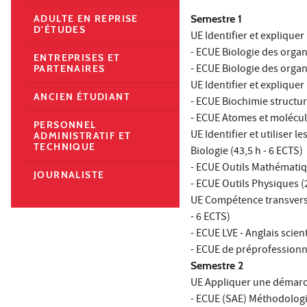
Semestre 1
ADULTE EN REPRISE
D'ÉTUDES
UE Identifier et explique
- ECUE Biologie des organ
ENTREPRISES ET
- ECUE Biologie des organ
PARTENAIRES
UE Identifier et expliquer
ANCIEN ÉTUDIANT
- ECUE Biochimie structura
- ECUE Atomes et molécule
PERSONNEL
UE Identifier et utiliser 
ADMINISTRATIF ET
TECHNIQUE
Biologie (43,5 h - 6 ECTS)
- ECUE Outils Mathématiq
JOURNALISTE
- ECUE Outils Physiques (2
UE Compétence transversa
- 6 ECTS)
- ECUE LVE - Anglais scient
- ECUE de préprofessionna
Semestre 2
UE Appliquer une démarche
- ECUE (SAE) Méthodologie