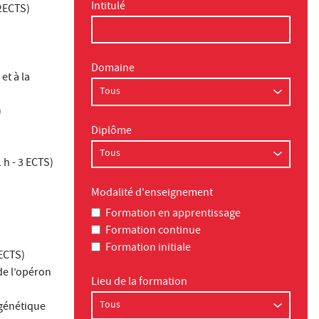
Intitulé
12ECTS)
Domaine
et à la
)
Diplôme
 h - 3 ECTS)
Modalité d'enseignement
Formation en apprentissage
Formation continue
Formation initiale
 ECTS)
de l’opéron
Lieu de la formation
 génétique