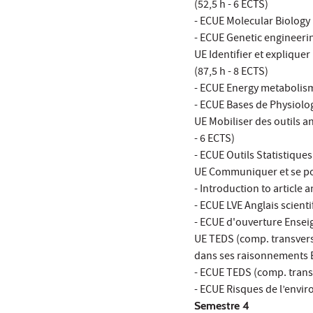
(52,5 h - 6 ECTS)
- ECUE Molecular Biology 
- ECUE Genetic engineerin
UE Identifier et expliqu
(87,5 h - 8 ECTS)
- ECUE Energy metabolism 
- ECUE Bases de Physiolog
UE Mobiliser des outils a
- 6 ECTS)
- ECUE Outils Statistiques
UE Communiquer et se pos
- Introduction to article a
- ECUE LVE Anglais scienti
- ECUE d'ouverture Ensei
UE TEDS (comp. transvers
dans ses raisonnements B
- ECUE TEDS (comp. transv
- ECUE Risques de l’envir
Semestre 4