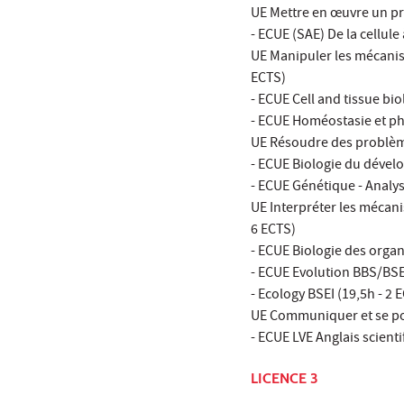
UE Mettre en œuvre un pro
- ECUE (SAE) De la cellule
UE Manipuler les mécanis
ECTS)
- ECUE Cell and tissue bio
- ECUE Homéostasie et ph
UE Résoudre des problème
- ECUE Biologie du dével
- ECUE Génétique - Analys
UE Interpréter les mécani
6 ECTS)
- ECUE Biologie des orga
- ECUE Evolution BBS/BSEI
- Ecology BSEI (19,5h - 2 
UE Communiquer et se pos
- ECUE LVE Anglais scienti
LICENCE 3