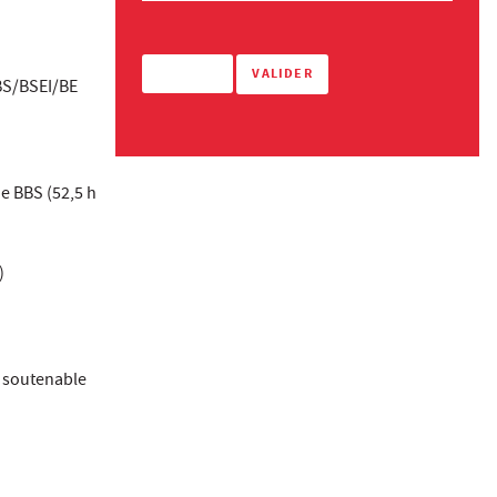
BBS/BSEI/BE
e BBS (52,5 h
)
t soutenable