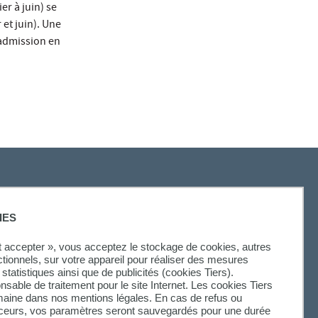
er à juin) se
 et juin). Une
'admission en
SUIVEZ-NOUS
IES
ut accepter », vous acceptez le stockage de cookies, autres
ctionnels, sur votre appareil pour réaliser des mesures
statistiques ainsi que de publicités (cookies Tiers).
onsable de traitement pour le site Internet. Les cookies Tiers
omaine dans nos mentions légales. En cas de refus ou
aceurs, vos paramètres seront sauvegardés pour une durée