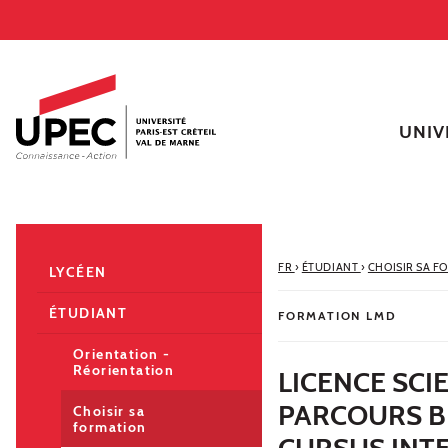
Aller au contenu
Navigation
Accès directs
Recherche
Navigation secondaire
UNIV
FR
›
ÉTUDIANT
›
CHOISIR SA F
LYCÉEN
ÉTUDIANT
FORMATION LMD
Orientation -
Réorientation
LICENCE SCIE
PARCOURS B
Choisir sa
formation
CURSUS INT