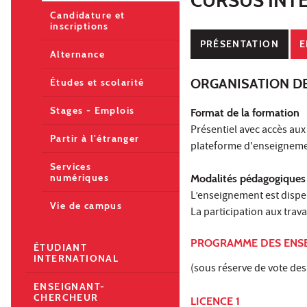
Candidature et
inscriptions
PRÉSENTATION
E
Alternance
ORGANISATION D
Études et scolarité
Stages - Emplois
Format de la formation
Présentiel avec accès a
Partir à l'étranger
plateforme d'enseignemen
Services
numériques
Modalités pédagogiques
L’enseignement est dispen
Vie de campus
La participation aux trava
PROGRAMME DES ENS
ÉTUDIANT
INTERNATIONAL
(sous réserve de vote des
ENSEIGNANT-
CHERCHEUR
LICENCE 1