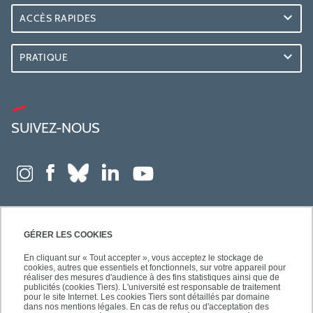
ACCÈS RAPIDES
PRATIQUE
SUIVEZ-NOUS
GÉRER LES COOKIES
En cliquant sur « Tout accepter », vous acceptez le stockage de
cookies, autres que essentiels et fonctionnels, sur votre appareil pour
réaliser des mesures d'audience à des fins statistiques ainsi que de
publicités (cookies Tiers). L'université est responsable de traitement
pour le site Internet. Les cookies Tiers sont détaillés par domaine
dans nos mentions légales. En cas de refus ou d'acceptation des