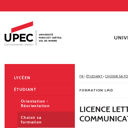
Aller au contenu
Navigation
Accès directs
Recherche
Navigation secondaire
UNIV
FR
›
ÉTUDIANT
›
CHOISIR SA F
LYCÉEN
ÉTUDIANT
FORMATION LMD
Orientation -
Réorientation
LICENCE LE
COMMUNICAT
Choisir sa
formation