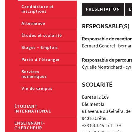
Candidature et
PRÉSENTATION
E
inscriptions
Alternance
RESPONSABLE(S)
Études et scolarité
Responsable de mention
Bernard Gendrel -
bernar
Stages - Emplois
Partir à l'étranger
Responsable de parcours
Cyrielle Montrichard -
cyr
Services
numériques
SCOLARITÉ
Vie de campus
Bureau I2 109
Bâtiment I2
ÉTUDIANT
61 avenue du Général de 
INTERNATIONAL
94010 Créteil
ENSEIGNANT-
+33 (0) 1 45 17 11 79
CHERCHEUR