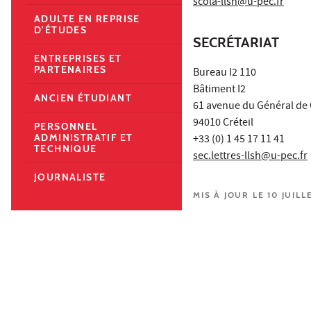
scola-llsh@u-pec.fr
ADULTE EN REPRISE
D'ÉTUDES
SECRÉTARIAT
ENTREPRISES ET
PARTENAIRES
Bureau I2 110
Bâtiment I2
ANCIEN ÉTUDIANT
61 avenue du Général de 
94010 Créteil
PERSONNEL
ADMINISTRATIF ET
+33 (0) 1 45 17 11 41
TECHNIQUE
sec.lettres-llsh@u-pec.fr
JOURNALISTE
MIS À JOUR LE 10 JUILL