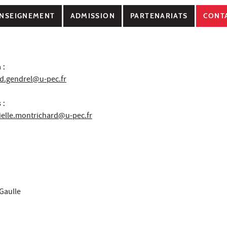
NSEIGNEMENT
ADMISSION
PARTENARIATS
CONT
 :
d.gendrel@u-pec.fr
 :
ielle.montrichard@u-pec.fr
Gaulle