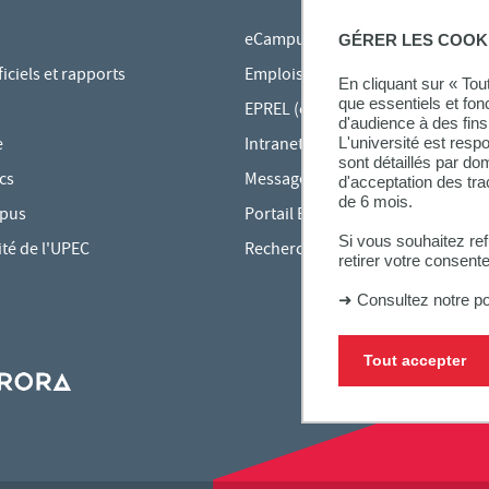
eCampus
GÉRER LES COOK
ciels et rapports
Emplois du temps en ligne
En cliquant sur « To
que essentiels et fon
EPREL (cours en ligne)
d'audience à des fins 
L'université est resp
e
Intranet des personnels
sont détaillés par d
cs
Messagerie étudiante
d'acceptation des tr
de 6 mois.
mpus
Portail Bu Athéna
Si vous souhaitez re
ité de l'UPEC
Rechercher une formation
retirer votre consent
➜
Consultez notre po
Tout accepter