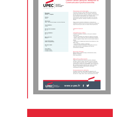
Licence Lettres parcours Rédaction et
Communication professionnelles
Présentation de la formation
Le parcours de Licence 3 Lettres Rédaction Professionnelle et
Domaine :
Communication Multimédia offre aux étudiants une formation
Lettres - Langues
littéraire solide ouverte aux supports modernes de communication
et aux techniques rédactionnelles. Ainsi, l’étudiant manie
l’informatique et acquiert la maîtrise de logiciels tels que Flash,
Mention :
Lettres
Dreamweaver, Illustrator, indesign et travaille sur tous types de
discours.
UFR/Institut :
Chaque année les étudiants mobilisent les connaissances et
UPEC - UFR de Lettres langues et sciences humaines
compétences acquises au cours des deux semestres en réalisant un
projet transversal qui les place en situation réelle de production.
Type de diplôme :
Licence
Capacité d'accueil
Niveau(x) de recrutement :
20
Bac + 2
Compétence(s) visée(s)
Niveau de diplôme :
Bac + 3
Il s’agit des compétences suivantes, en lien avec la rédaction
professionnelle :
- posséder la grammaire de sa langue, les registres et les genres
Niveau de sortie :
- analyser, classer et traiter des sources d’information spécialisée
Niveau 2
- porter un jugement critique motivé sur des documents (textes et
images)
Lieu(x) de formation :
- (re)formuler en s’adaptant aux besoins d’une entreprise et à des
Créteil - Campus Centre
publics divers
- savoir synthétiser, expliquer, argumenter
Durée des études :
- maîtriser les outils de bureautique, d’infographie, de mise en
3 ans
page professionnelle, de documentation sur le web, de
communication multimédia.
Accessible en :
Formation initiale,
Formation continue
Poursuites d'études
Masters (métiers du web, du design, communication, Lettres,
Rédaction Traduction)
Écoles de journalisme
Débouchés professionnels
Chargé de communication interne et/ou externe, rédacteur
technique, rédacteur en ligne, rédacteur de presse d’entreprise,
assistant éditorial, attaché de presse, coordinateur marketing et
communication, rédacteur de scripts (BFMTV, après un stage chez
M6), journaliste magasine/ télévision/web, reporter-rédacteur,
chargé de communication événementielle, responsable
communication numérique...
Environnement de recherche
La mention est adossée à deux équipes de recherche: le LIS
(Littératures, Idées, Savoir, EA 4395) et le CEDITEC (Centre d'Etudes
des Discours , Images, textes, Ecrits, Communications, EA 3119).
www.u-pec.fr