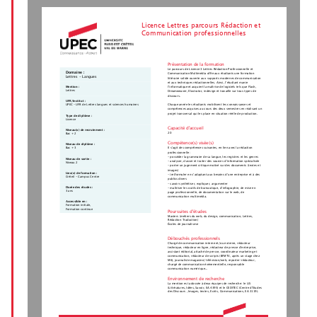
Licence Lettres parcours Rédaction et
Communication professionnelles
Présentation de la formation
Le parcours de Licence 3 Lettres Rédaction Professionnelle et
Domaine :
Communication Multimédia offre aux étudiants une formation
Lettres - Langues
littéraire solide ouverte aux supports modernes de communication
et aux techniques rédactionnelles. Ainsi, l’étudiant manie
l’informatique et acquiert la maîtrise de logiciels tels que Flash,
Mention :
Lettres
Dreamweaver, Illustrator, indesign et travaille sur tous types de
discours.
UFR/Institut :
Chaque année les étudiants mobilisent les connaissances et
UPEC - UFR de Lettres langues et sciences humaines
compétences acquises au cours des deux semestres en réalisant un
projet transversal qui les place en situation réelle de production.
Type de diplôme :
Licence
Capacité d'accueil
Niveau(x) de recrutement :
20
Bac + 2
Compétence(s) visée(s)
Niveau de diplôme :
Bac + 3
Il s’agit des compétences suivantes, en lien avec la rédaction
professionnelle :
- posséder la grammaire de sa langue, les registres et les genres
Niveau de sortie :
- analyser, classer et traiter des sources d’information spécialisée
Niveau 2
- porter un jugement critique motivé sur des documents (textes et
images)
Lieu(x) de formation :
- (re)formuler en s’adaptant aux besoins d’une entreprise et à des
Créteil - Campus Centre
publics divers
- savoir synthétiser, expliquer, argumenter
Durée des études :
- maîtriser les outils de bureautique, d’infographie, de mise en
3 ans
page professionnelle, de documentation sur le web, de
communication multimédia.
Accessible en :
Formation initiale,
Formation continue
Poursuites d'études
Masters (métiers du web, du design, communication, Lettres,
Rédaction Traduction)
Écoles de journalisme
Débouchés professionnels
Chargé de communication interne et/ou externe, rédacteur
technique, rédacteur en ligne, rédacteur de presse d’entreprise,
assistant éditorial, attaché de presse, coordinateur marketing et
communication, rédacteur de scripts (BFMTV, après un stage chez
M6), journaliste magasine/ télévision/web, reporter-rédacteur,
chargé de communication événementielle, responsable
communication numérique...
Environnement de recherche
La mention est adossée à deux équipes de recherche: le LIS
(Littératures, Idées, Savoir, EA 4395) et le CEDITEC (Centre d'Etudes
des Discours , Images, textes, Ecrits, Communications, EA 3119).