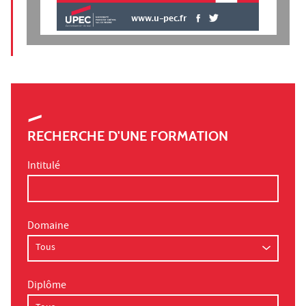
www.u-pec.fr
RECHERCHE D'UNE FORMATION
Intitulé
Domaine
Diplôme