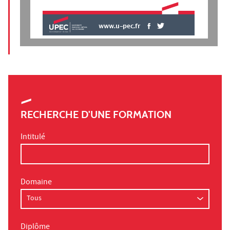
www.u-pec.fr
RECHERCHE D'UNE FORMATION
Intitulé
Domaine
Diplôme