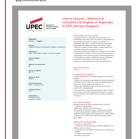
Licence Langues, littérature et
civilisations étrangères et régionales
(LLCER) parcours Espagnol
Présentation de la formation
La formation repose sur l'acquisition de connaissances et de
Domaine :
méthodologies permettant, dans une relation de complémentarité,
Lettres - Langues
de véritablement comprendre, analyser et questionner les
phénomènes linguistiques, culturels et historiques des mondes
Mention :
hispanophones abordés dans le parcours de licence. Il s'agit:
Langues littératures et civilisations étrangères et régionales
-d'offrir aux étudiants des base solide en Langue, Littérature et
Civilisation espagnoles et hispano-américaines.
-de former des spécialistes capables de s’exprimer à l’écrit comme
UFR/Institut :
à l’oral en langue espagnole, mais aussi de mettre en perspective
UPEC - UFR de Lettres langues et sciences humaines
des documents (textes littéraires, images, documents historiques)
et de décrypter leurs enjeux esthétiques, culturels, idéologiques.
Type de diplôme :
-de garantir une formation de culture générale ample.
Licence
-d'assurer un réel approfondissement de la langue française.
Niveau(x) de recrutement :
Bac
Capacité d'accueil
150 en L1
Niveau de diplôme :
Bac + 3
Compétence(s) visée(s)
- Devenir des spécialistes de la langue espagnole et de la langue
Niveau de sortie :
française
Niveau 2
- Acquérir une connaissance approfondie du monde hispanophone.
- Développer l'esprit critique et la capacité d'adaptabilité grâce à
Lieu(x) de formation :
l'ouverture à d'autres modes de pensée et de vie.
Créteil - Campus Centre
- Acquérir des méthodes d'analyse de divers supports (écrits,
audio-visuels, iconographiques).
Durée des études :
- Etre en mesure de mobiliser des connaissances liées à l'histoire
3 ans
et aux cultures du monde hispanophone pour porter un regard
nuancé et réfléchi sur des phénomènes de société contemporains
et mondiaux.
Accessible en :
Formation initiale,
Formation continue
Poursuites d'études
Principaux masters possibles à l’Université Paris-Est Créteil :
- LLCER Aires hispanophones
- Métiers de la rédaction et de la traduction
- Management international trilingue : marchés hispanophones
- Communication politique et publique en France et en Europe
- MEEF 2nd degré Espagnol pour la préparation du CAPES ou MEEF
1er degré pour le concours de recrutement de professeur des
écoles (CRPE).
Débouchés professionnels
- Les concours administratifs
- Les concours permettant d'intégrer l’Éducation Nationale ou les
différents secteurs culturels
- La traduction (les sites WEB sont demandeurs) et l'interprétariat
- L'édition
- Les relations internationales
- Les métiers du tourisme