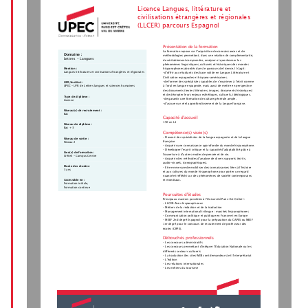
Licence Langues, littérature et
civilisations étrangères et régionales
(LLCER) parcours Espagnol
Présentation de la formation
La formation repose sur l'acquisition de connaissances et de
Domaine :
méthodologies permettant, dans une relation de complémentarité,
Lettres - Langues
de véritablement comprendre, analyser et questionner les
phénomènes linguistiques, culturels et historiques des mondes
Mention :
hispanophones abordés dans le parcours de licence. Il s'agit:
Langues littératures et civilisations étrangères et régionales
-d'offrir aux étudiants des base solide en Langue, Littérature et
Civilisation espagnoles et hispano-américaines.
-de former des spécialistes capables de s’exprimer à l’écrit comme
UFR/Institut :
à l’oral en langue espagnole, mais aussi de mettre en perspective
UPEC - UFR de Lettres langues et sciences humaines
des documents (textes littéraires, images, documents historiques)
et de décrypter leurs enjeux esthétiques, culturels, idéologiques.
Type de diplôme :
-de garantir une formation de culture générale ample.
Licence
-d'assurer un réel approfondissement de la langue française.
Niveau(x) de recrutement :
Bac
Capacité d'accueil
150 en L1
Niveau de diplôme :
Bac + 3
Compétence(s) visée(s)
- Devenir des spécialistes de la langue espagnole et de la langue
Niveau de sortie :
française
Niveau 2
- Acquérir une connaissance approfondie du monde hispanophone.
- Développer l'esprit critique et la capacité d'adaptabilité grâce à
Lieu(x) de formation :
l'ouverture à d'autres modes de pensée et de vie.
Créteil - Campus Centre
- Acquérir des méthodes d'analyse de divers supports (écrits,
audio-visuels, iconographiques).
Durée des études :
- Etre en mesure de mobiliser des connaissances liées à l'histoire
3 ans
et aux cultures du monde hispanophone pour porter un regard
nuancé et réfléchi sur des phénomènes de société contemporains
et mondiaux.
Accessible en :
Formation initiale,
Formation continue
Poursuites d'études
Principaux masters possibles à l’Université Paris-Est Créteil :
- LLCER Aires hispanophones
- Métiers de la rédaction et de la traduction
- Management international trilingue : marchés hispanophones
- Communication politique et publique en France et en Europe
- MEEF 2nd degré Espagnol pour la préparation du CAPES ou MEEF
1er degré pour le concours de recrutement de professeur des
écoles (CRPE).
Débouchés professionnels
- Les concours administratifs
- Les concours permettant d'intégrer l’Éducation Nationale ou les
différents secteurs culturels
- La traduction (les sites WEB sont demandeurs) et l'interprétariat
- L'édition
- Les relations internationales
- Les métiers du tourisme