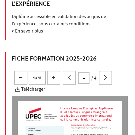
L'EXPÉRIENCE
Diplôme accessible en validation des acquis de
l'expérience, sous certaines conditions.
> En savoir plus
FICHE FORMATION 2025-2026
/
4
43 %
Télécharger
Licence Langues Etrangères Appliquées
(LEA) parcours Langues étrangères
appliquées au commerce international
et à la communication interculturelle,
Présentation de la formation
Cette licence permet de former des 
assistants trilingues du
Domaine :
commerce international
 dans les domaines de l'import-export et
Lettres - Langues
de la logistique internationale.
Mention :
À l'issue de la 
3ème année 
de licence LEA, les étudiants ayant