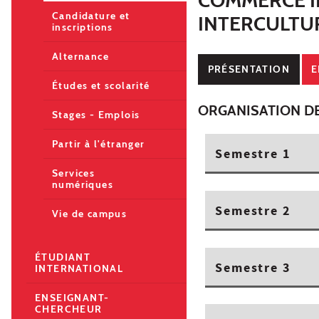
Candidature et
INTERCULTU
inscriptions
Alternance
PRÉSENTATION
E
Études et scolarité
ORGANISATION D
Stages - Emplois
Partir à l'étranger
Semestre 1
Services
numériques
Semestre 2
Vie de campus
ÉTUDIANT
Semestre 3
INTERNATIONAL
ENSEIGNANT-
CHERCHEUR