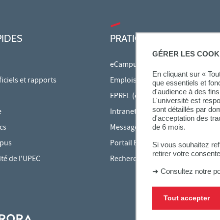
PIDES
PRATIQUE
GÉRER LES COOK
eCampus
En cliquant sur « To
ciels et rapports
Emplois du temps en ligne
que essentiels et fon
d'audience à des fins 
EPREL (cours en ligne)
L'université est resp
sont détaillés par d
e
Intranet des personnels
d'acceptation des tr
cs
Messagerie étudiante
de 6 mois.
mpus
Portail Bu Athéna
Si vous souhaitez re
retirer votre consent
ité de l'UPEC
Rechercher une formation
➜
Consultez notre po
Tout accepter