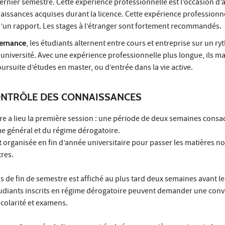
dernier semestre. Cette expérience professionnelle est l’occasion d
nnaissances acquises durant la licence. Cette expérience profession
 d’un rapport. Les stages à l’étranger sont fortement recommandés.
ternance
, les étudiants alternent entre cours et entreprise sur un ry
s université. Avec une expérience professionnelle plus longue, ils m
ursuite d’études en master, ou d’entrée dans la vie active.
ONTRÔLE DES CONNAISSANCES
re a lieu la première session : une période de deux semaines consa
me général et du régime dérogatoire.
 organisée en fin d’année universitaire pour passer les matières n
res.
 de fin de semestre est affiché au plus tard deux semaines avant le
udiants inscrits en régime dérogatoire peuvent demander une con
Scolarité et examens.