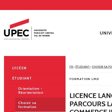
Aller au contenu
Navigation
Accès directs
Recherche
Navigation secondaire
UNIV
FR
›
ÉTUDIANT
›
CHOISIR SA F
LYCÉEN
ÉTUDIANT
FORMATION LMD
Orientation -
Réorientation
LICENCE LAN
PARCOURS L
Choisir sa
formation
COMMERCE I