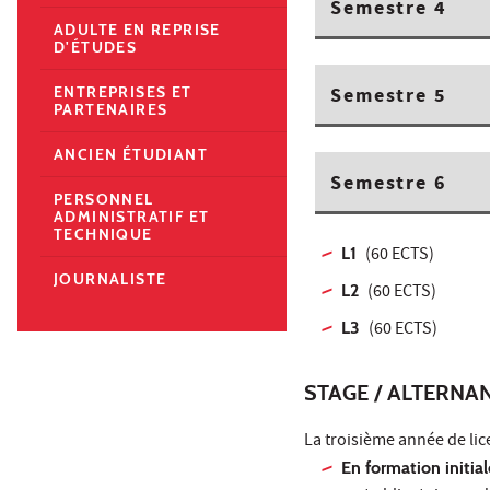
Semestre 4
ADULTE EN REPRISE
D'ÉTUDES
ENTREPRISES ET
Semestre 5
PARTENAIRES
ANCIEN ÉTUDIANT
Semestre 6
PERSONNEL
ADMINISTRATIF ET
TECHNIQUE
L1
(60 ECTS)
JOURNALISTE
L2
(60 ECTS)
L3
(60 ECTS)
STAGE / ALTERNA
La troisième année de lic
En formation initial