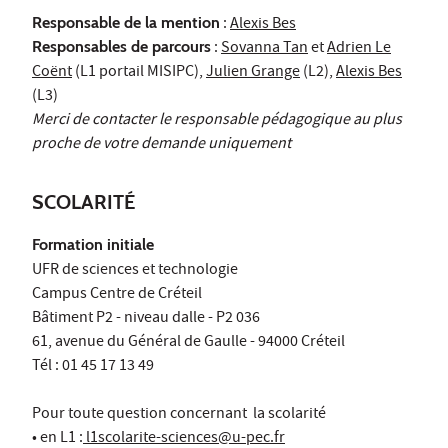
Responsable de la mention
:
Alexis Bes
Responsables de parcours
:
Sovanna Tan
et
Adrien Le
Coënt
(L1 portail MISIPC),
Julien Grange
(L2),
Alexis Bes
(L3)
Merci de contacter le responsable pédagogique au plus
proche de votre demande uniquement
SCOLARITÉ
Formation initiale
UFR de sciences et technologie
Campus Centre de Créteil
Bâtiment P2 - niveau dalle - P2 036
61, avenue du Général de Gaulle - 94000 Créteil
Tél : 01 45 17 13 49
Pour toute question concernant la scolarité
• en L1 :
l1scolarite-sciences@u-pec.fr