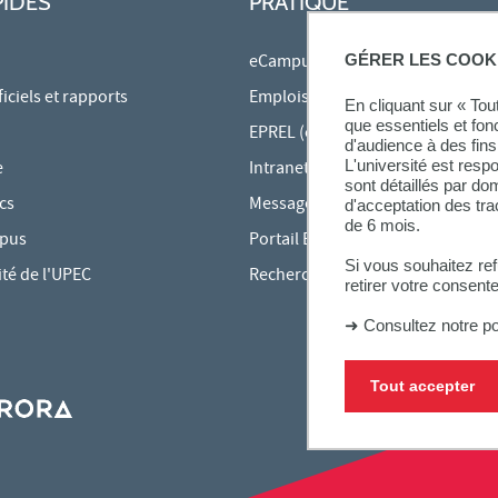
PIDES
PRATIQUE
eCampus
GÉRER LES COOK
ciels et rapports
Emplois du temps en ligne
En cliquant sur « To
que essentiels et fon
EPREL (cours en ligne)
d'audience à des fins 
L'université est resp
e
Intranet des personnels
sont détaillés par d
cs
Messagerie étudiante
d'acceptation des tr
de 6 mois.
mpus
Portail Bu Athéna
Si vous souhaitez re
ité de l'UPEC
Rechercher une formation
retirer votre consent
➜
Consultez notre po
Tout accepter