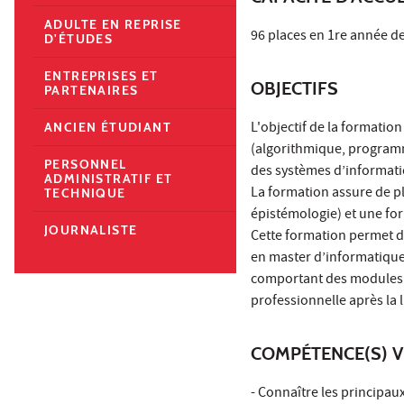
ADULTE EN REPRISE
96 places en 1re année de
D'ÉTUDES
ENTREPRISES ET
OBJECTIFS
PARTENAIRES
L'objectif de la formati
ANCIEN ÉTUDIANT
(algorithmique, program
PERSONNEL
des systèmes d’informati
ADMINISTRATIF ET
La formation assure de p
TECHNIQUE
épistémologie) et une for
JOURNALISTE
Cette formation permet d
en master d’informatique
comportant des modules p
professionnelle après la 
COMPÉTENCE(S) V
- Connaître les principa