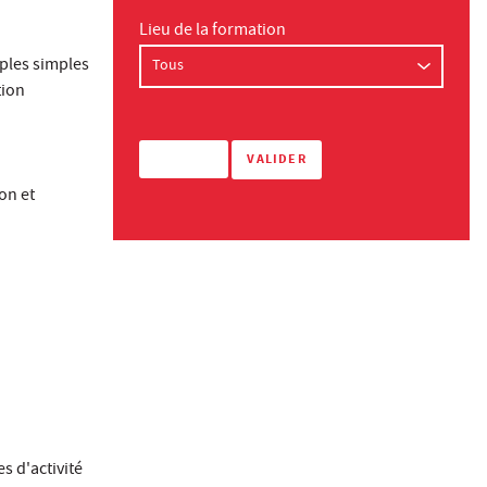
Lieu de la formation
mples simples
tion
on et
s d'activité