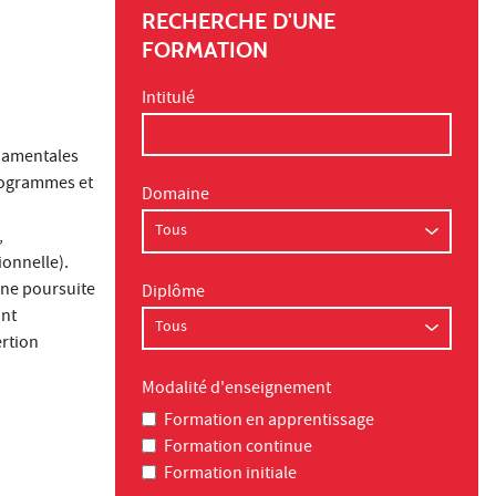
RECHERCHE D'UNE
FORMATION
Intitulé
ndamentales
rogrammes et
Domaine
,
ionnelle).
une poursuite
Diplôme
ant
ertion
Modalité d'enseignement
Formation en apprentissage
Formation continue
Formation initiale