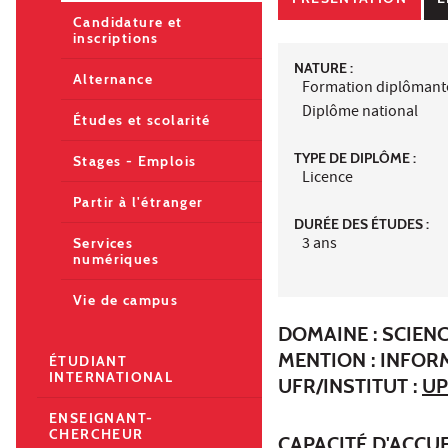
Candidature et
inscriptions
NATURE :
Alternance
Formation diplômant
Diplôme national
Études et scolarité
TYPE DE DIPLÔME :
Stages - Emplois
Licence
Partir à l'étranger
DURÉE DES ÉTUDES :
3 ans
Services
numériques
Vie de campus
DOMAINE : SCIENC
MENTION : INFOR
ÉTUDIANT
INTERNATIONAL
UFR/INSTITUT :
UP
ENSEIGNANT-
CHERCHEUR
CAPACITÉ D'ACCUE