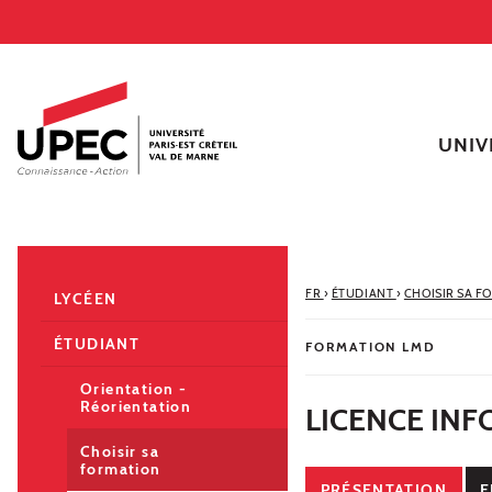
Aller au contenu
Navigation
Accès directs
Recherche
Navigation secondaire
UNIV
FR
›
ÉTUDIANT
›
CHOISIR SA F
LYCÉEN
ÉTUDIANT
FORMATION LMD
Orientation -
Réorientation
LICENCE IN
Choisir sa
formation
PRÉSENTATION
E