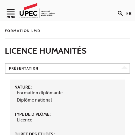
Aller au contenu
FR
Navigation secondaire
MENU
FORMATION LMD
LICENCE HUMANITÉS
PRÉSENTATION
NATURE :
Formation diplômante
Diplôme national
TYPE DE DIPLÔME :
Licence
DURÉE DES ÉTUDES :