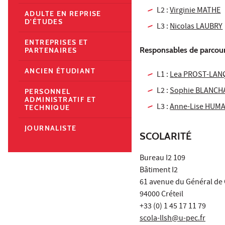
L2 :
Virginie MATHE
ADULTE EN REPRISE
D'ÉTUDES
L3 :
Nicolas LAUBRY
ENTREPRISES ET
Responsables de parcou
PARTENAIRES
ANCIEN ÉTUDIANT
L1 :
Lea PROST-LA
L2 :
Sophie BLANCH
PERSONNEL
ADMINISTRATIF ET
L3 :
Anne-Lise HUM
TECHNIQUE
JOURNALISTE
SCOLARITÉ
Bureau I2 109
Bâtiment I2
61 avenue du Général de 
94000 Créteil
+33 (0) 1 45 17 11 79
scola-llsh@u-pec.fr