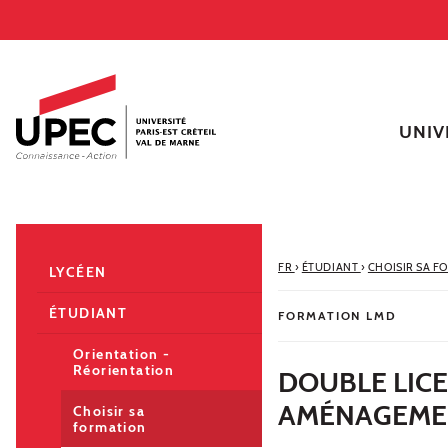
Aller au contenu
Navigation
Accès directs
Recherche
Navigation secondaire
UNIV
FR
›
ÉTUDIANT
›
CHOISIR SA F
LYCÉEN
ÉTUDIANT
FORMATION LMD
Orientation -
Réorientation
DOUBLE LICE
AMÉNAGEME
Choisir sa
formation