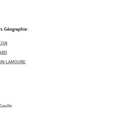
rs Géographie
:
NÇON
ARD
AIN-LAMOURE
Gaulle