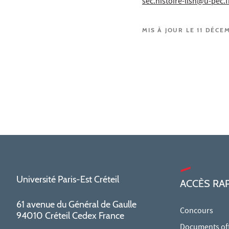
sec.histoire-llsh@u-pec.f
MIS À JOUR LE 11 DÉCE
Université Paris-Est Créteil
ACCÈS RA
61 avenue du Général de Gaulle
Concours
94010 Créteil Cedex France
Documents offi