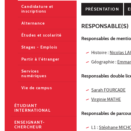
Candidature et
PRÉSENTATION
E
inscriptions
Alternance
RESPONSABLE(S)
Études et scolarité
Responsables de menti
Stages - Emplois
Histoire :
Nicolas L
Partir à l'étranger
Géographie :
Emman
Services
Responsables double lic
numériques
Vie de campus
Sarah FOURCADE
Virginie MATHE
ÉTUDIANT
INTERNATIONAL
Responsables de parcour
ENSEIGNANT-
CHERCHEUR
L1 :
Stéphane MIC