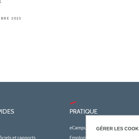
r
MBRE 2025
PIDES
PRATIQUE
eCampus
GÉRER LES COOK
ciels et rapports
Emplois du temps en ligne