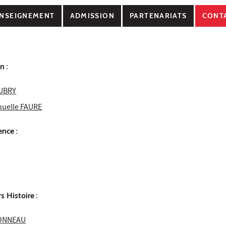
NSEIGNEMENT
ADMISSION
PARTENARIATS
CONT
on
:
AUBRY
uelle FAURE
ence
:
s Histoire
:
HONNEAU