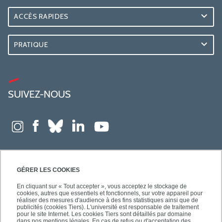
ACCÈS RAPIDES
PRATIQUE
SUIVEZ-NOUS
GÉRER LES COOKIES
En cliquant sur « Tout accepter », vous acceptez le stockage de
cookies, autres que essentiels et fonctionnels, sur votre appareil pour
réaliser des mesures d'audience à des fins statistiques ainsi que de
publicités (cookies Tiers). L'université est responsable de traitement
pour le site Internet. Les cookies Tiers sont détaillés par domaine
dans nos mentions légales. En cas de refus ou d'acceptation des