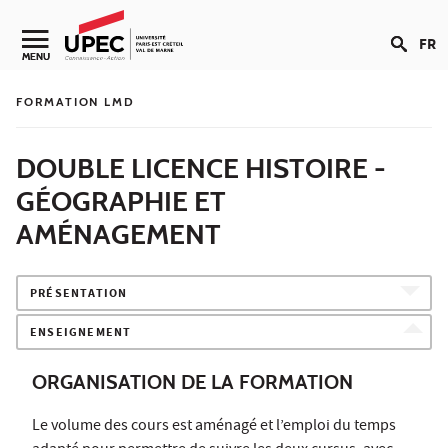
Aller au contenu
FR
Navigation secondaire
MENU
FORMATION LMD
DOUBLE LICENCE HISTOIRE -
GÉOGRAPHIE ET
AMÉNAGEMENT
PRÉSENTATION
ENSEIGNEMENT
ORGANISATION DE LA FORMATION
Le volume des cours est aménagé et l’emploi du temps