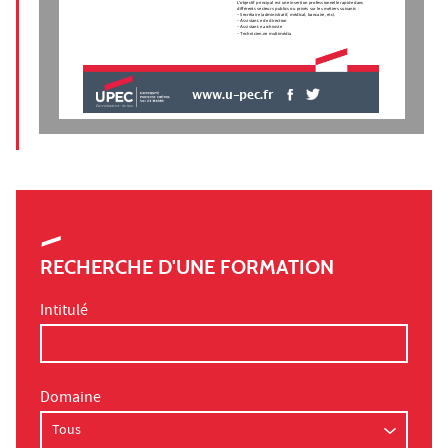
L'objectif principal est une insertion professionnelle rapide dans
différents secteurs publics ou privés sur les métiers suivants :
- Secrétaire (administratif, médical, bancaire, etc).
- Assistant.e de direction
- Assistant.e archiviste
- Technicien.ne multimédia
www.u-pec.fr
RECHERCHE D'UNE FORMATION
Intitulé
Domaine