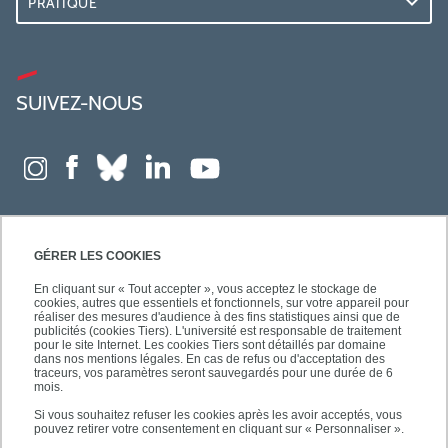
PRATIQUE
SUIVEZ-NOUS
GÉRER LES COOKIES
En cliquant sur « Tout accepter », vous acceptez le stockage de
cookies, autres que essentiels et fonctionnels, sur votre appareil pour
réaliser des mesures d'audience à des fins statistiques ainsi que de
publicités (cookies Tiers). L'université est responsable de traitement
pour le site Internet. Les cookies Tiers sont détaillés par domaine
dans nos mentions légales. En cas de refus ou d'acceptation des
traceurs, vos paramètres seront sauvegardés pour une durée de 6
mois.
Si vous souhaitez refuser les cookies après les avoir acceptés, vous
pouvez retirer votre consentement en cliquant sur « Personnaliser ».