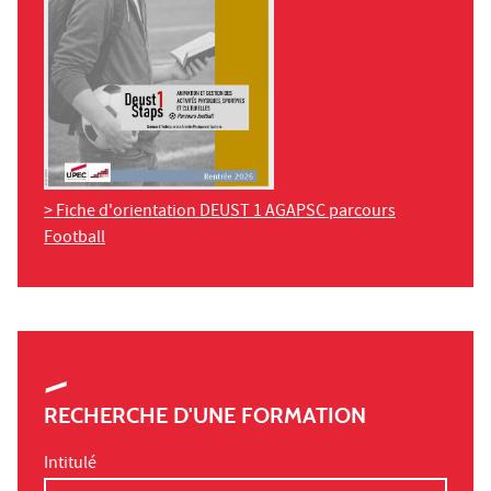
> Fiche d'orientation DEUST 1 AGAPSC parcours
Football
RECHERCHE D'UNE FORMATION
Intitulé