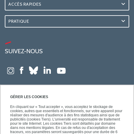
ACCÈS RAPIDES
PRATIQUE
SUIVEZ-NOUS
GÉRER LES COOKIES
En cliquant sur « Tout accepter », vous acceptez le stockage de
cookies, autres que essentiels et fonctionnels, sur votre appareil pour
réaliser des mesures d'audience à des fins statistiques ainsi que de
publicités (cookies Tiers). L'université est responsable de traitement
pour le site Internet. Les cookies Tiers sont détaillés par domaine
dans nos mentions légales. En cas de refus ou d'acceptation des
traceurs, vos paramètres seront sauvegardés pour une durée de 6