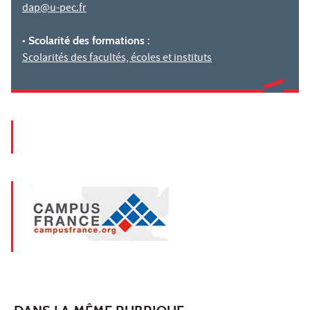
dap@u-pec.fr
• Scolarité des formations :
Scolarités des facultés, écoles et instituts