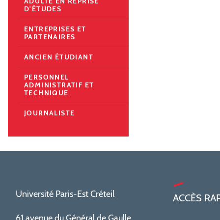
ADULTE EN REPRISE
D'ÉTUDES
ENTREPRISES ET
PARTENAIRES
ANCIEN ÉTUDIANT
PERSONNEL
ADMINISTRATIF ET
TECHNIQUE
JOURNALISTE
Université Paris-Est Créteil
ACCÈS RA
61 avenue du Général de Gaulle