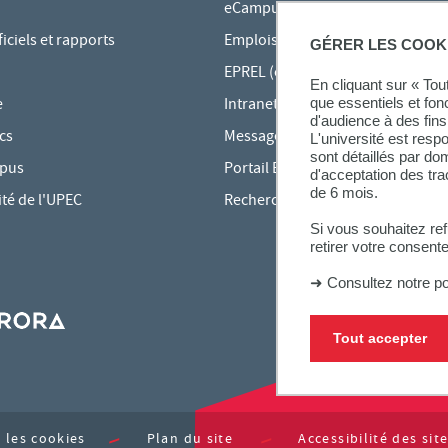
eCampus
ciels et rapports
Emplois du temps en ligne
GÉRER LES COOK
EPREL (cours en ligne)
En cliquant sur « To
e
Intranet des personnels
que essentiels et fon
d'audience à des fins 
cs
Messagerie étudiante
L'université est resp
sont détaillés par d
mpus
Portail Bu Athéna
d'acceptation des tr
de 6 mois.
ité de l'UPEC
Rechercher une formation
Si vous souhaitez re
retirer votre consent
➜
Consultez notre po
Tout accepter
 les cookies
Plan du site
Accessibilité des si