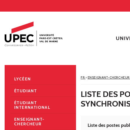
Aller au contenu
Navigation
Accès directs
Recherche
Navigation secondaire
UNIV
FR
›
ENSEIGNANT-CHERCHEU
LYCÉEN
ÉTUDIANT
LISTE DES 
SYNCHRONIS
ÉTUDIANT
INTERNATIONAL
ENSEIGNANT-
CHERCHEUR
Liste des postes pu