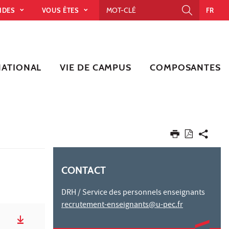
PIDES
VOUS ÊTES
FR
NATIONAL
VIE DE CAMPUS
COMPOSANTES
CONTACT
DRH / Service des personnels enseignants
recrutement-enseignants@u-pec.fr