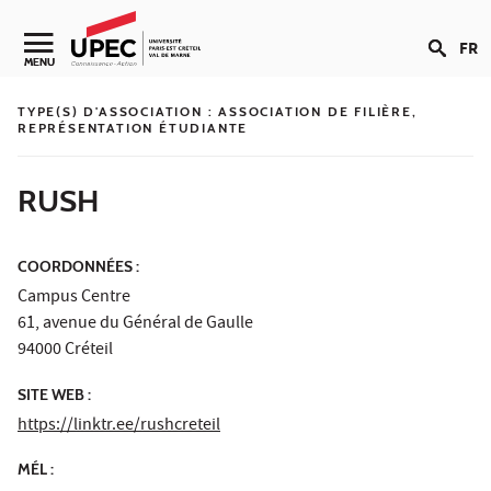
Aller au contenu
FR
Navigation secondaire
MENU
TYPE(S) D'ASSOCIATION :
ASSOCIATION DE FILIÈRE,
REPRÉSENTATION ÉTUDIANTE
RUSH
COORDONNÉES :
Campus Centre
61, avenue du Général de Gaulle
94000 Créteil
SITE WEB :
https://linktr.ee/rushcreteil
MÉL :