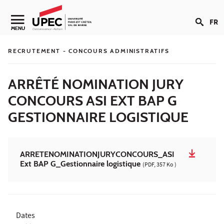
Aller au contenu
FR
Navigation secondaire
MENU
RECRUTEMENT - CONCOURS ADMINISTRATIFS
ARRÊTÉ NOMINATION JURY
CONCOURS ASI EXT BAP G
GESTIONNAIRE LOGISTIQUE
ARRETENOMINATIONJURYCONCOURS_ASI
Ext BAP G_Gestionnaire logistique
(PDF, 357 Ko )
Dates