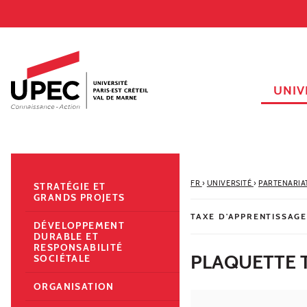
Aller au contenu
Navigation
Accès directs
Recherche
Navigation secondaire
UNIV
FR
›
UNIVERSITÉ
›
PARTENARIA
STRATÉGIE ET
GRANDS PROJETS
TAXE D'APPRENTISSAGE
DÉVELOPPEMENT
DURABLE ET
RESPONSABILITÉ
PLAQUETTE 
SOCIÉTALE
ORGANISATION