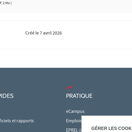
F, 2 Mo )
Créé le
7 avril 2026
PIDES
PRATIQUE
eCampus
ciels et rapports
Emplois du temps en ligne
GÉRER LES COOK
EPREL (cours en ligne)