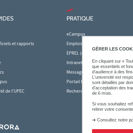
PIDES
PRATIQUE
eCampus
ciels et rapports
Emplois du temps en ligne
GÉRER LES COOK
EPREL (cours en ligne)
En cliquant sur « To
e
Intranet des personnels
que essentiels et fon
cs
Messagerie étudiante
d'audience à des fins 
L'université est resp
mpus
Portail Bu Athéna
sont détaillés par d
d'acceptation des tr
ité de l'UPEC
Rechercher une formation
de 6 mois.
Si vous souhaitez re
retirer votre consent
➜
Consultez notre po