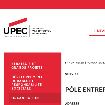
Aller au contenu
Navigation
Accès directs
Recherche
Navigation secondaire
UNIV
FR
›
UNIVERSITÉ
›
ORGANISATI
STRATÉGIE ET
GRANDS PROJETS
SERVICE
DÉVELOPPEMENT
DURABLE ET
RESPONSABILITÉ
PÔLE ENTRE
SOCIÉTALE
ORGANISATION
ADRESSE