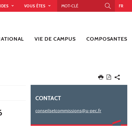
PIDES
VOUS ÊTES
FR
NATIONAL
VIE DE CAMPUS
COMPOSANTES
CONTACT
6
conseilsetcommissions@u-pec.fr