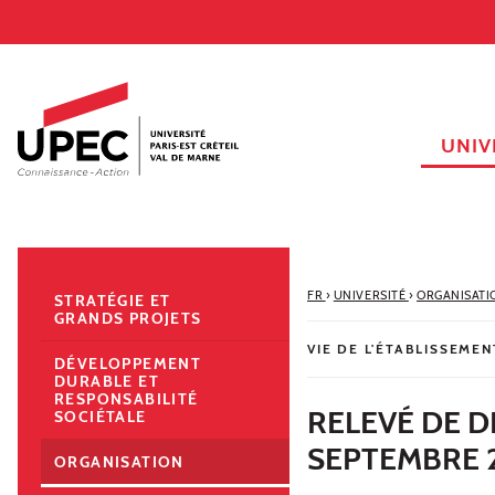
Aller au contenu
Navigation
Accès directs
Recherche
Navigation secondaire
UNIV
FR
›
UNIVERSITÉ
›
ORGANISATI
STRATÉGIE ET
GRANDS PROJETS
VIE DE L'ÉTABLISSEMEN
DÉVELOPPEMENT
DURABLE ET
RESPONSABILITÉ
RELEVÉ DE D
SOCIÉTALE
SEPTEMBRE 
ORGANISATION