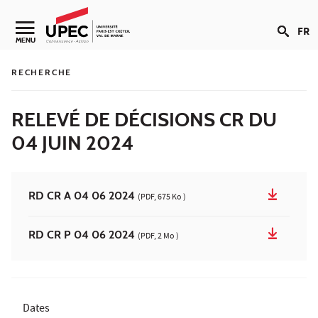
Aller au contenu
FR
Navigation secondaire
MENU
RECHERCHE
RELEVÉ DE DÉCISIONS CR DU
04 JUIN 2024
RD CR A 04 06 2024
(PDF, 675 Ko )
RD CR P 04 06 2024
(PDF, 2 Mo )
Dates