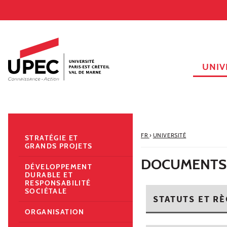
Aller au contenu
Navigation
Accès directs
Recherche
Navigation secondaire
UNIV
FR
›
UNIVERSITÉ
STRATÉGIE ET
GRANDS PROJETS
DOCUMENTS 
DÉVELOPPEMENT
DURABLE ET
RESPONSABILITÉ
SOCIÉTALE
STATUTS ET RÈ
ORGANISATION