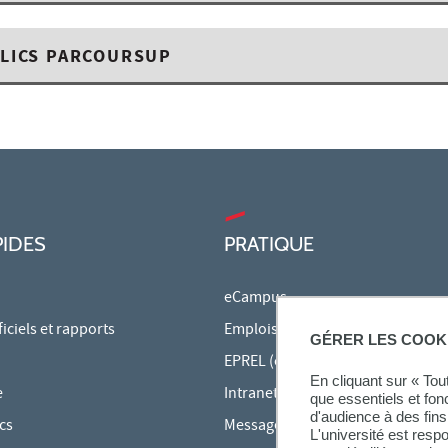
LICS PARCOURSUP
PIDES
PRATIQUE
eCampus
ciels et rapports
Emplois du temps en ligne
GÉRER LES COOK
EPREL (cours en ligne)
En cliquant sur « To
e
Intranet des personnels
que essentiels et fon
d'audience à des fins 
cs
Messagerie étudiante
L'université est resp