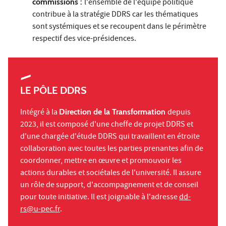
commissions :
l'ensemble de l'équipe politique
contribue à la stratégie DDRS car les thématiques
sont systémiques et se recoupent dans le périmètre
respectif des vice-présidences.
LE PÔLE DDRS
Intégré à la
Direction de la Transformation
depuis
2023, il est composé d'une cheffe de projet DDRS et
d'une chargée d'étude DDRS qui travaillent en étroite
collaboration avec toutes les parties prenantes afin de
coordonner, mettre en œuvre et promouvoir les
actions durables et sociétales de l'université. Il assure
un rôle de support, d'accompagnement et de conseil
pour toute initiative. Il est joignable à l'adresse
dd-
rs@u-pec.fr
.