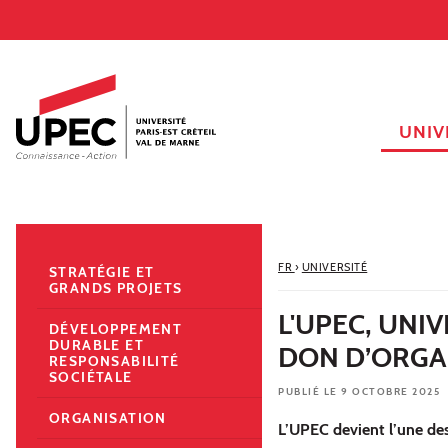
Aller au contenu
Navigation
Accès directs
Recherche
Navigation secondaire
UNIV
FR
›
UNIVERSITÉ
STRATÉGIE ET
GRANDS PROJETS
L'UPEC, UNI
DÉVELOPPEMENT
DURABLE ET
DON D’ORGA
RESPONSABILITÉ
SOCIÉTALE
PUBLIÉ LE 9 OCTOBRE 2025
ORGANISATION
L’UPEC devient l’une des