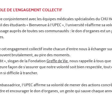
OLE DE L'ENGAGEMENT COLLECTIF
e conjointement avec les équipes médicales spécialisées du CHU 
il des étudiants « Bienvenue à l’UPEC », l’université réaffirme sa vo
ssage auprès de toutes ses communautés : le don d’organes est un 
es.
 cet engagement collectif invite chacun d’entre nous à échanger sur
 souvent brutalement, au pire des moments.
dit », slogan de la Fondation
Greffe de Vie
, nous rappelle à tous que
leure façon de s’assurer que notre volonté soit bien respectée, tout 
si difficile à trancher.
mbassadrice, l’UPEC affirme sa volonté de mener des actions concr
dre et encourager le don d’organes, un geste qui sauve chaque ann