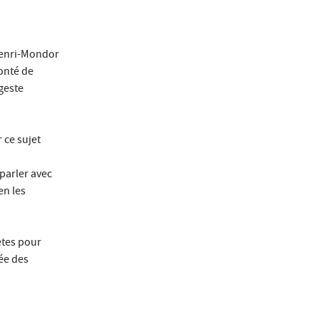
Henri-Mondor
lonté de
geste
 ce sujet
 parler avec
en les
ètes pour
ée des