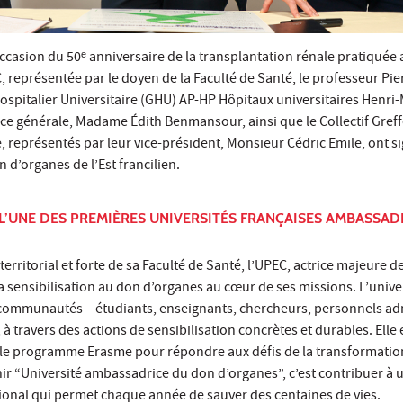
’occasion du 50ᵉ anniversaire de la transplantation rénale pratiquée
, représentée par le doyen de la Faculté de Santé, le professeur Pie
ospitalier Universitaire (GHU) AP-HP Hôpitaux universitaires Henri
ice générale, Madame Édith Benmansour, ainsi que le Collectif Greff
e, représentés par leur vice-président, Monsieur Cédric Emile, ont s
d’organes de l’Est francilien.
I L’UNE DES PREMIÈRES UNIVERSITÉS FRANÇAISES AMBASSAD
rritorial et forte de sa Faculté de Santé, l’UPEC, actrice majeure d
la sensibilisation au don d’organes au cœur de ses missions. L’unive
 communautés – étudiants, enseignants, chercheurs, personnels adm
 à travers des actions de sensibilisation concrètes et durables. Elle
le programme Erasme pour répondre aux défis de la transformation
r “Université ambassadrice du don d’organes”, c’est contribuer à 
onal qui permet chaque année de sauver des centaines de vies.