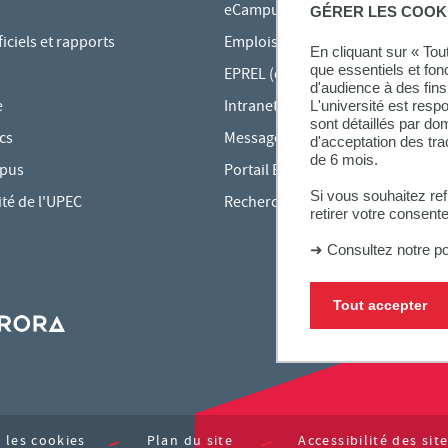
eCampus
GÉRER LES COOK
ciels et rapports
Emplois du temps en ligne
En cliquant sur « To
que essentiels et fon
EPREL (cours en ligne)
d'audience à des fins 
e
Intranet des personnels
L'université est resp
sont détaillés par d
cs
Messagerie étudiante
d'acceptation des tr
de 6 mois.
mpus
Portail Bu Athéna
Si vous souhaitez re
ité de l'UPEC
Rechercher une formation
retirer votre consent
➜
Consultez notre po
Tout accepter
 les cookies
Plan du site
Accessibilité des si