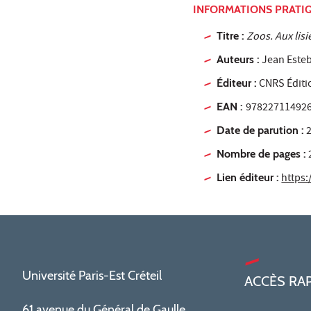
INFORMATIONS PRATI
Titre :
Zoos. Aux lis
Auteurs :
Jean Este
Éditeur :
CNRS Éditi
EAN :
97822711492
Date de parution :
2
Nombre de pages :
Lien éditeur :
https:
Université Paris-Est Créteil
ACCÈS RA
61 avenue du Général de Gaulle