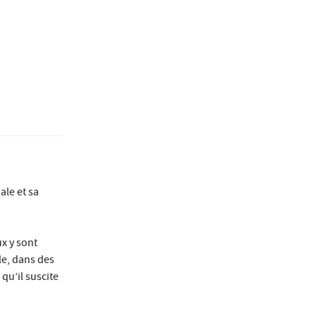
ale et sa
x y sont
le, dans des
qu’il suscite