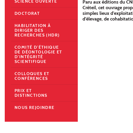
SCIENCE OUVERTE
Paru aux éditions du CNR
Créteil, cet ouvrage pro
simples lieux d’exploita
DOCTORAT
d’élevage, de cohabitati
HABILITATION À
DIRIGER DES
RECHERCHES (HDR)
COMITÉ D’ÉTHIQUE
DE DÉONTOLOGIE ET
D’INTÉGRITÉ
SCIENTIFIQUE
COLLOQUES ET
CONFÉRENCES
PRIX ET
DISTINCTIONS
NOUS REJOINDRE