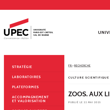
Aller au contenu
Navigation
Accès directs
Recherche
Navigation secondaire
UNIV
FR
›
RECHERCHE
STRATÉGIE
LABORATOIRES
CULTURE SCIENTIFIQUE
PLATEFORMES
ZOOS. AUX L
ACCOMPAGNEMENT
ET VALORISATION
PUBLIÉ LE 22 MAI 2025