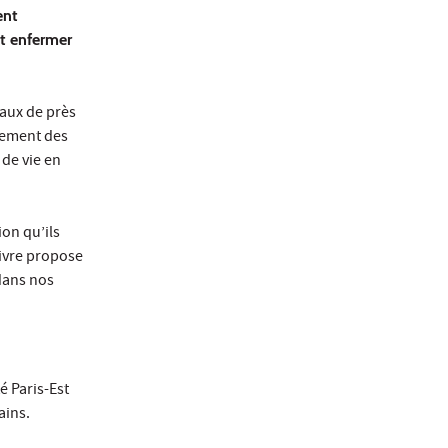
ent
nt enfermer
aux de près
lement des
 de vie en
ion qu’ils
livre propose
 dans nos
é Paris-Est
ains.