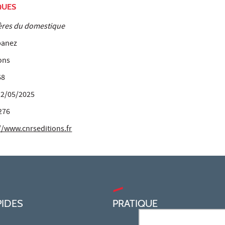
QUES
ières du domestique
banez
ons
68
2/05/2025
276
//www.cnrseditions.fr
PIDES
PRATIQUE