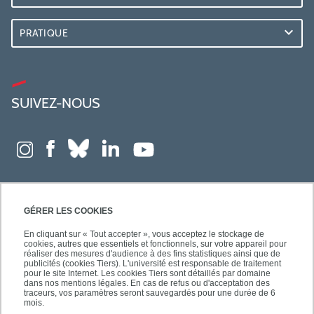
PRATIQUE
SUIVEZ-NOUS
GÉRER LES COOKIES
En cliquant sur « Tout accepter », vous acceptez le stockage de
cookies, autres que essentiels et fonctionnels, sur votre appareil pour
réaliser des mesures d'audience à des fins statistiques ainsi que de
publicités (cookies Tiers). L'université est responsable de traitement
pour le site Internet. Les cookies Tiers sont détaillés par domaine
dans nos mentions légales. En cas de refus ou d'acceptation des
traceurs, vos paramètres seront sauvegardés pour une durée de 6
mois.