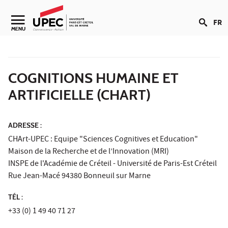
Aller au contenu
FR
Navigation secondaire
MENU
COGNITIONS HUMAINE ET
ARTIFICIELLE (CHART)
ADRESSE :
CHArt-UPEC : Equipe "Sciences Cognitives et Education"
Maison de la Recherche et de l’Innovation (MRI)
INSPE de l'Académie de Créteil - Université de Paris-Est Créteil
Rue Jean-Macé 94380 Bonneuil sur Marne
TÉL :
+33 (0) 1 49 40 71 27