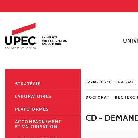
Aller au contenu
Navigation
Accès directs
Recherche
Navigation secondaire
UNIV
FR
›
RECHERCHE
›
DOCTORAT
STRATÉGIE
LABORATOIRES
DOCTORAT
RECHERC
PLATEFORMES
CD - DEMAN
ACCOMPAGNEMENT
ET VALORISATION