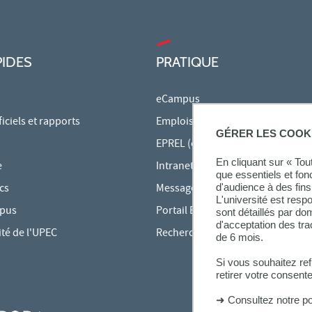
PIDES
PRATIQUE
eCampus
ciels et rapports
Emplois du temps en ligne
GÉRER LES COOK
EPREL (cours en ligne)
En cliquant sur « To
e
Intranet des personnels
que essentiels et fon
d'audience à des fins 
cs
Messagerie étudiante
L'université est resp
mpus
Portail Bu Athéna
sont détaillés par d
d'acceptation des tr
ité de l'UPEC
Rechercher une formation
de 6 mois.
Si vous souhaitez re
retirer votre consent
➜
Consultez notre po