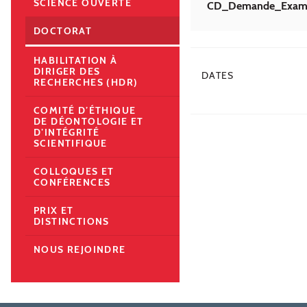
SCIENCE OUVERTE
CD_Demande_Examen
DOCTORAT
HABILITATION À
DIRIGER DES
DATES
RECHERCHES (HDR)
COMITÉ D’ÉTHIQUE
DE DÉONTOLOGIE ET
D’INTÉGRITÉ
SCIENTIFIQUE
COLLOQUES ET
CONFÉRENCES
PRIX ET
DISTINCTIONS
NOUS REJOINDRE