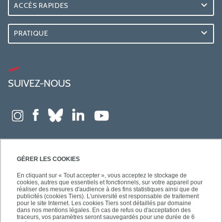
ACCÈS RAPIDES
PRATIQUE
SUIVEZ-NOUS
GÉRER LES COOKIES
En cliquant sur « Tout accepter », vous acceptez le stockage de
cookies, autres que essentiels et fonctionnels, sur votre appareil pour
réaliser des mesures d'audience à des fins statistiques ainsi que de
publicités (cookies Tiers). L'université est responsable de traitement
pour le site Internet. Les cookies Tiers sont détaillés par domaine
dans nos mentions légales. En cas de refus ou d'acceptation des
traceurs, vos paramètres seront sauvegardés pour une durée de 6