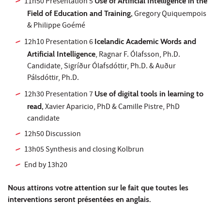
11h50 Presentation 5
Use of Artificial Intelligence in the
Field of Education and Training,
Gregory Quiquempois
& Philippe Goémé
12h10 Presentation 6
Icelandic Academic Words and
Artificial Intelligence
, Ragnar F. Ólafsson, Ph.D.
Candidate, Sigríður Ólafsdóttir, Ph.D. & Auður
Pálsdóttir, Ph.D.
12h30 Presentation 7
Use of digital tools in learning to
read,
Xavier Aparicio, PhD & Camille Pistre, PhD
candidate
12h50 Discussion
13h05 Synthesis and closing Kolbrun
End by 13h20
Nous attirons votre attention sur le fait que toutes les
interventions seront présentées en anglais.