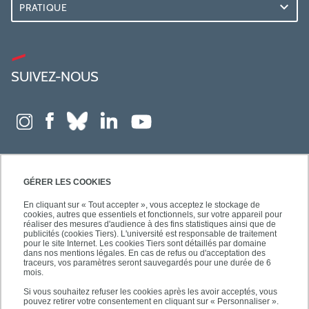
PRATIQUE
SUIVEZ-NOUS
GÉRER LES COOKIES
En cliquant sur « Tout accepter », vous acceptez le stockage de
cookies, autres que essentiels et fonctionnels, sur votre appareil pour
réaliser des mesures d'audience à des fins statistiques ainsi que de
publicités (cookies Tiers). L'université est responsable de traitement
pour le site Internet. Les cookies Tiers sont détaillés par domaine
dans nos mentions légales. En cas de refus ou d'acceptation des
traceurs, vos paramètres seront sauvegardés pour une durée de 6
mois.
Si vous souhaitez refuser les cookies après les avoir acceptés, vous
pouvez retirer votre consentement en cliquant sur « Personnaliser ».