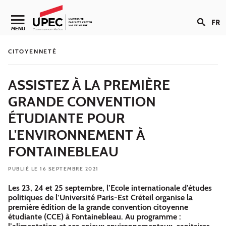
Aller au contenu
FR
Navigation secondaire
MENU
CITOYENNETÉ
ASSISTEZ À LA PREMIÈRE
GRANDE CONVENTION
ÉTUDIANTE POUR
L'ENVIRONNEMENT À
FONTAINEBLEAU
PUBLIÉ LE 16 SEPTEMBRE 2021
Les 23, 24 et 25 septembre, l’Ecole internationale d’études
politiques de l’Université Paris-Est Créteil organise la
première édition de la grande convention citoyenne
étudiante (CCE) à Fontainebleau. Au programme :