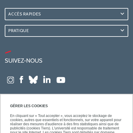
ACCÈS RAPIDES
PRATIQUE
SUIVEZ-NOUS
GÉRER LES COOKIES
En cliquant sur « Tout accepter », vous acceptez le stockage de
cookies, autres que essentiels et fonctionnels, sur votre appareil pour
réaliser des mesures d'audience à des fins statistiques ainsi que de
publicités (cookies Tiers). L'université est responsable de traitement
pour le site Internet. Les cookies Tiers sont détaillés par domaine