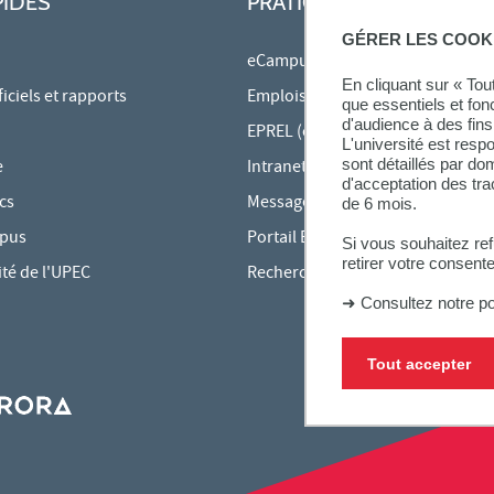
PIDES
PRATIQUE
GÉRER LES COOK
eCampus
En cliquant sur « To
ciels et rapports
Emplois du temps en ligne
que essentiels et fon
d'audience à des fins 
EPREL (cours en ligne)
L'université est resp
sont détaillés par d
e
Intranet des personnels
d'acceptation des tr
cs
Messagerie étudiante
de 6 mois.
mpus
Portail Bu Athéna
Si vous souhaitez re
retirer votre consent
ité de l'UPEC
Rechercher une formation
➜
Consultez notre po
Tout accepter