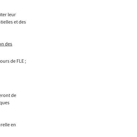
ter leur
tielles et des
on des
cours de FLE ;
eront de
iques
relle en