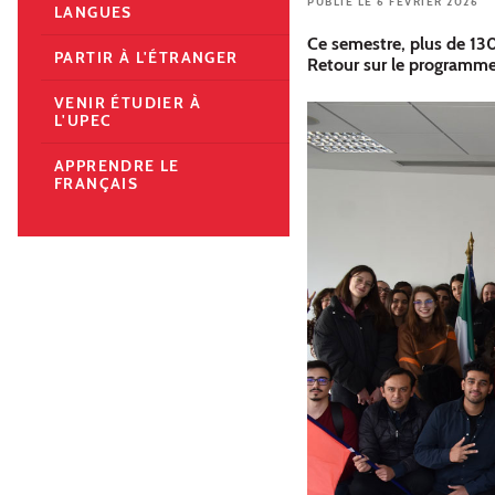
PUBLIÉ LE 6 FÉVRIER 2026
LANGUES
Ce semestre, plus de 130
PARTIR À L'ÉTRANGER
Retour sur le programme d
VENIR ÉTUDIER À
L'UPEC
APPRENDRE LE
FRANÇAIS