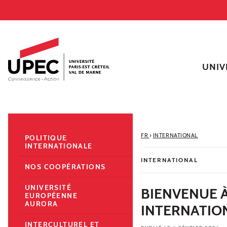
Aller au contenu
Navigation
Accès directs
Recherche
Navigation secondaire
UNIV
FR
›
INTERNATIONAL
POLITIQUE
INTERNATIONALE
INTERNATIONAL
NOS COOPÉRATIONS
UNIVERSITÉ
BIENVENUE 
EUROPÉENNE
AURORA
INTERNATIO
INTERCULTUREL ET