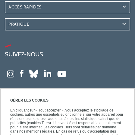
ACCÈS RAPIDES
PRATIQUE
SUIVEZ-NOUS
GÉRER LES COOKIES
En cliquant sur « Tout accepter », vous acceptez le stockage de
cookies, autres que essentiels et fonctionnels, sur votre appareil pour
réaliser des mesures d'audience à des fins statistiques ainsi que de
publicités (cookies Tiers). L'université est responsable de traitement
pour le site Internet. Les cookies Tiers sont détaillés par domaine
dans nos mentions légales. En cas de refus ou d'acceptation des