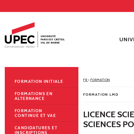
Aller au contenu
Navigation
Accès directs
Recherche
Navigation secondaire
UNIV
FR
›
FORMATION
FORMATION INITIALE
FORMATIONS EN
FORMATION LMD
ALTERNANCE
FORMATION
LICENCE SCI
CONTINUE ET VAE
SCIENCES PO
CANDIDATURES ET
INSCRIPTIONS