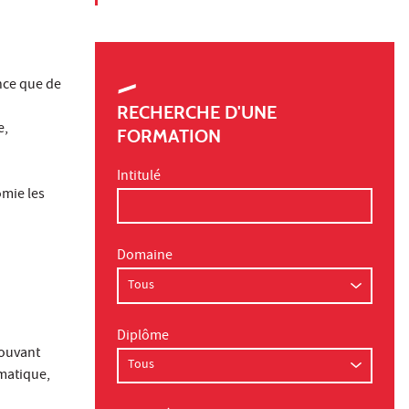
nce que de
RECHERCHE D'UNE
e,
FORMATION
Intitulé
omie les
Domaine
Diplôme
pouvant
matique,