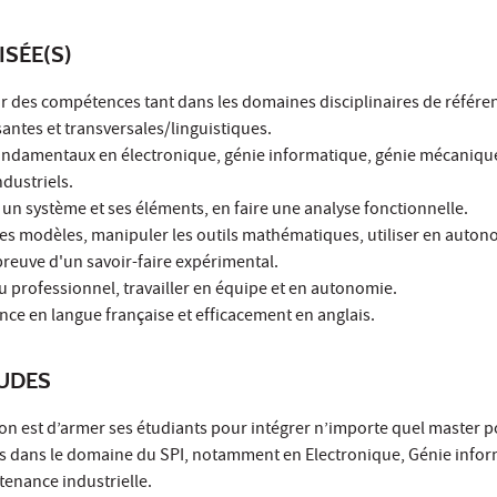
ISÉE(S)
ir des compétences tant dans les domaines disciplinaires de référe
antes et transversales/linguistiques.
 fondamentaux en électronique, génie informatique, génie mécaniqu
dustriels.
r un système et ses éléments, en faire une analyse fonctionnelle.
des modèles, manipuler les outils mathématiques, utiliser en auton
preuve d'un savoir-faire expérimental.
eu professionnel, travailler en équipe et en autonomie.
ce en langue française et efficacement en anglais.
TUDES
ion est d’armer ses étudiants pour intégrer n’importe quel master 
is dans le domaine du SPI, notamment en Electronique, Génie infor
enance industrielle.