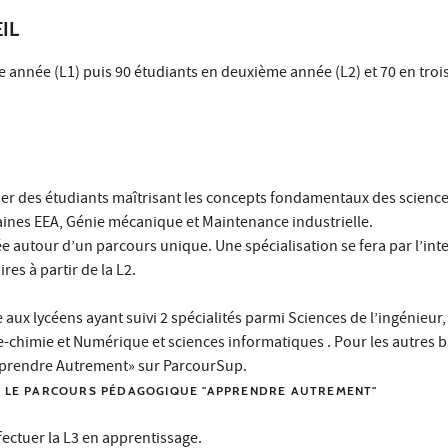
IL
e année (L1) puis 90 étudiants en deuxième année (L2) et 70 en tro
mer des étudiants maîtrisant les concepts fondamentaux des scienc
aines EEA, Génie mécanique et Maintenance industrielle.
e autour d’un parcours unique. Une spécialisation se fera par l’int
res à partir de la L2.
 aux lycéens ayant suivi 2 spécialités parmi Sciences de l’ingénieur,
himie et Numérique et sciences informatiques . Pour les autres ba
Apprendre Autrement» sur ParcourSup.
R LE PARCOURS PÉDAGOGIQUE "APPRENDRE AUTREMENT"
effectuer la L3 en apprentissage.