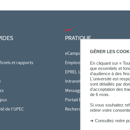
PIDES
PRATIQUE
GÉRER LES COOK
eCampus
ciels et rapports
Emplois du temps en ligne
En cliquant sur « To
que essentiels et fon
EPREL (cours en ligne)
d'audience à des fins 
L'université est resp
e
Intranet des personnels
sont détaillés par d
d'acceptation des tr
cs
Messagerie étudiante
de 6 mois.
mpus
Portail Bu Athéna
Si vous souhaitez re
ité de l'UPEC
Rechercher une formation
retirer votre consent
➜
Consultez notre po