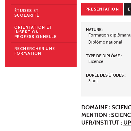
PRÉSENTATION
E
ÉTUDES ET
SCOLARITÉ
ORIENTATION ET
NATURE :
INSERTION
Formation diplômant
PROFESSIONNELLE
Diplôme national
RECHERCHER UNE
FORMATION
TYPE DE DIPLÔME :
Licence
DURÉE DES ÉTUDES :
3 ans
DOMAINE : SCIENC
MENTION : SCIENC
UFR/INSTITUT :
UP