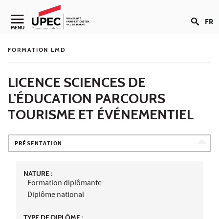
Aller au contenu
FR
Navigation secondaire
MENU
FORMATION LMD
LICENCE SCIENCES DE
L'ÉDUCATION PARCOURS
TOURISME ET ÉVÉNEMENTIEL
PRÉSENTATION
NATURE :
Formation diplômante
Diplôme national
TYPE DE DIPLÔME :