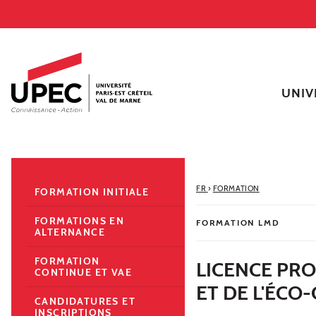
Aller au contenu
Navigation
Accès directs
Recherche
Navigation secondaire
UNIV
FR
›
FORMATION
FORMATION INITIALE
FORMATIONS EN
FORMATION LMD
ALTERNANCE
FORMATION
LICENCE PRO
CONTINUE ET VAE
ET DE L'ÉC
CANDIDATURES ET
INSCRIPTIONS