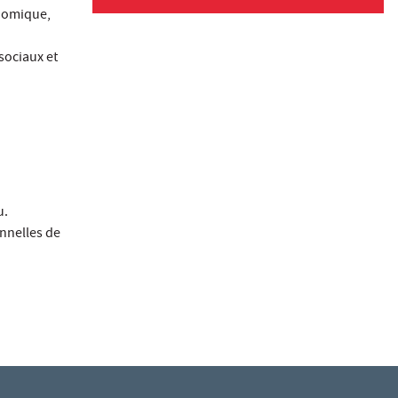
onomique,
sociaux et
u.
onnelles de