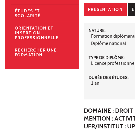
PRÉSENTATION
E
ÉTUDES ET
SCOLARITÉ
ORIENTATION ET
NATURE :
INSERTION
Formation diplômant
PROFESSIONNELLE
Diplôme national
RECHERCHER UNE
FORMATION
TYPE DE DIPLÔME :
Licence professionne
DURÉE DES ÉTUDES :
1 an
DOMAINE : DROIT 
MENTION : ACTIVI
UFR/INSTITUT :
UP