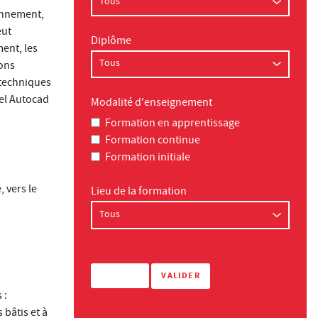
onnement,
eut
Diplôme
ment, les
ions
 techniques
iel Autocad
Modalité d'enseignement
Formation en apprentissage
Formation continue
Formation initiale
, vers le
Lieu de la formation
 :
 bâtis et à