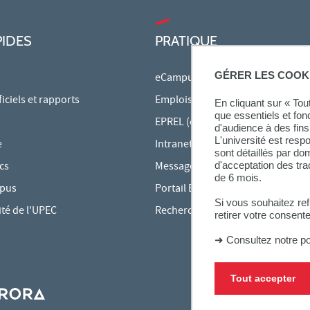
PIDES
PRATIQUE
GÉRER LES COOK
eCampus
ciels et rapports
Emplois du temps en ligne
En cliquant sur « To
que essentiels et fon
EPREL (cours en ligne)
d'audience à des fins 
L'université est resp
e
Intranet des personnels
sont détaillés par d
cs
Messagerie étudiante
d'acceptation des tr
de 6 mois.
mpus
Portail Bu Athéna
Si vous souhaitez re
ité de l'UPEC
Rechercher une formation
retirer votre consent
➜
Consultez notre po
Tout accepter