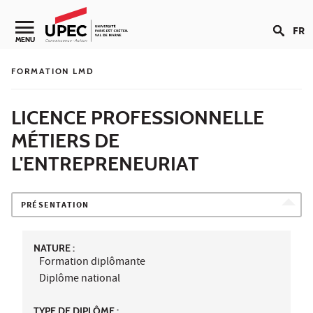
Aller au contenu
FR
Navigation secondaire
MENU
FORMATION LMD
LICENCE PROFESSIONNELLE
MÉTIERS DE
L'ENTREPRENEURIAT
PRÉSENTATION
NATURE :
Formation diplômante
Diplôme national
TYPE DE DIPLÔME :