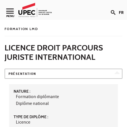
Aller au contenu
FR
Navigation secondaire
MENU
FORMATION LMD
LICENCE DROIT PARCOURS
JURISTE INTERNATIONAL
PRÉSENTATION
NATURE :
Formation diplômante
Diplôme national
TYPE DE DIPLÔME :
Licence