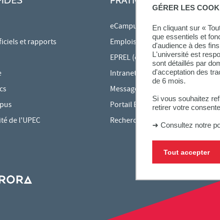
GÉRER LES COOK
eCampus
En cliquant sur « To
que essentiels et fon
ciels et rapports
Emplois du temps en ligne
d'audience à des fins 
L'université est resp
EPREL (cours en ligne)
sont détaillés par d
d'acceptation des tr
e
Intranet des personnels
de 6 mois.
cs
Messagerie étudiante
Si vous souhaitez re
mpus
Portail Bu Athéna
retirer votre consent
ité de l'UPEC
Rechercher une formation
➜
Consultez notre po
Tout accepter