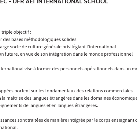
EC - UFR AEI INTERNATIONAL SCHOOL
riple objectif :
sur des bases méthodologiques solides
large socle de culture générale privilégiant l'international
on future, en vue de son intégration dans le monde professionnel
ternational vise à former des personnels opérationnels dans un m
oppées portent sur les fondamentaux des relations commerciales
 à la maîtrise des langues étrangères dans les domaines économique
seignements de langues et en langues étrangères.
ssances sont traitées de manière intégrée par le corps enseignant 
national.