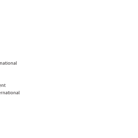
rnational
ent
ernational