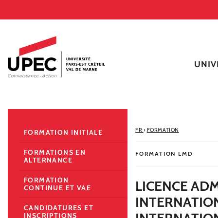
Aller au contenu
Navigation
Accès directs
Recherche
Navigation secondaire
UNIV
FR
›
FORMATION
FORMATION INITIALE
FORMATIONS EN
FORMATION LMD
ALTERNANCE
FORMATION
LICENCE AD
CONTINUE ET VAE
INTERNATIO
CANDIDATURES ET
INTERNATIO
INSCRIPTIONS