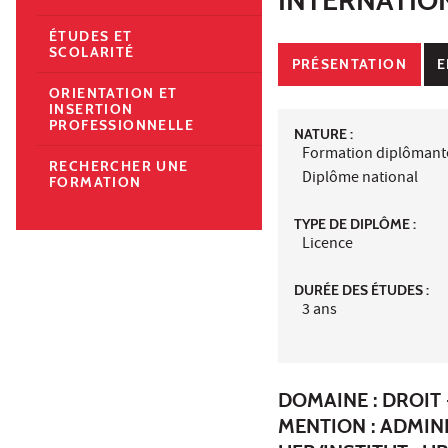
ÉTUDES ET
SCOLARITÉ
PRÉSENTATION
E
ORIENTATION ET
INSERTION
PROFESSIONNELLE
NATURE :
Formation diplômant
RECHERCHER UNE
Diplôme national
FORMATION
TYPE DE DIPLÔME :
Licence
DURÉE DES ÉTUDES :
3 ans
DOMAINE : DROIT 
MENTION : ADMIN