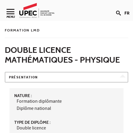
Aller au contenu
FR
Navigation secondaire
MENU
FORMATION LMD
DOUBLE LICENCE
MATHÉMATIQUES - PHYSIQUE
PRÉSENTATION
NATURE :
Formation diplômante
Diplôme national
TYPE DE DIPLÔME :
Double licence