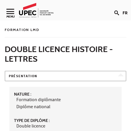
Aller au contenu
FR
Navigation secondaire
MENU
FORMATION LMD
DOUBLE LICENCE HISTOIRE -
LETTRES
PRÉSENTATION
NATURE :
Formation diplômante
Diplôme national
TYPE DE DIPLÔME :
Double licence