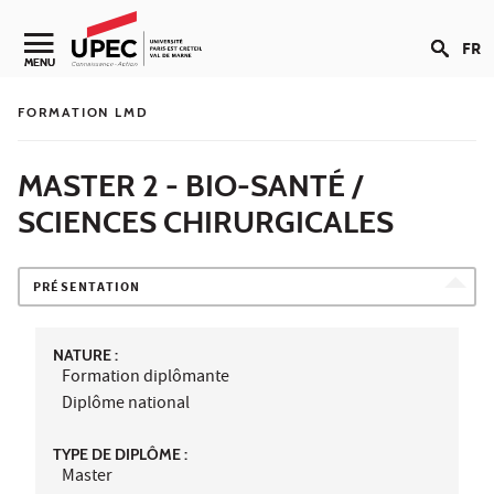
Aller au contenu
FR
Navigation secondaire
MENU
FORMATION LMD
MASTER 2 - BIO-SANTÉ /
SCIENCES CHIRURGICALES
PRÉSENTATION
NATURE :
Formation diplômante
Diplôme national
TYPE DE DIPLÔME :
Master