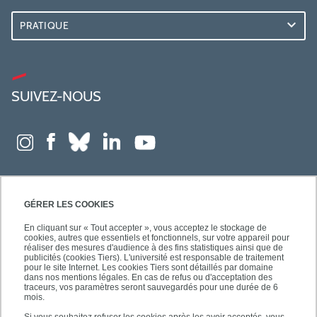
PRATIQUE
SUIVEZ-NOUS
GÉRER LES COOKIES
En cliquant sur « Tout accepter », vous acceptez le stockage de
cookies, autres que essentiels et fonctionnels, sur votre appareil pour
réaliser des mesures d'audience à des fins statistiques ainsi que de
publicités (cookies Tiers). L'université est responsable de traitement
pour le site Internet. Les cookies Tiers sont détaillés par domaine
dans nos mentions légales. En cas de refus ou d'acceptation des
traceurs, vos paramètres seront sauvegardés pour une durée de 6
mois.