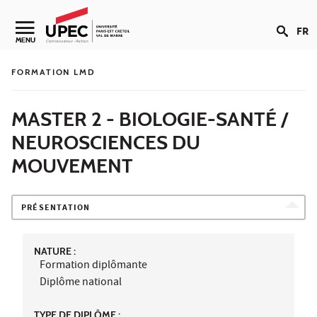
Aller au contenu
FR
Navigation secondaire
MENU
FORMATION LMD
MASTER 2 - BIOLOGIE-SANTÉ /
NEUROSCIENCES DU
MOUVEMENT
PRÉSENTATION
NATURE :
Formation diplômante
Diplôme national
TYPE DE DIPLÔME :