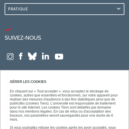
PRATIQUE
SUIVEZ-NOUS
GÉRER LES COOKIES
En cliquant sur « Tout accepter », vous acceptez le stockage de
cookies, autres que essentiels et fonctionnels, sur votre appareil pour
réaliser des mesures d'audience à des fins statistiques ainsi que de
publicités (cookies Tiers). L'université est responsable de traitement
pour le site Internet. Les cookies Tiers sont détaillés par domaine
dans nos mentions légales. En cas de refus ou d'acceptation des
traceurs, vos paramètres seront sauvegardés pour une durée de 6
mois.
Si vous souhaitez refuser les cookies après les avoir acceptés, vous