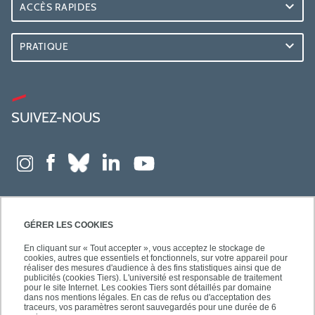
ACCÈS RAPIDES
PRATIQUE
SUIVEZ-NOUS
GÉRER LES COOKIES
En cliquant sur « Tout accepter », vous acceptez le stockage de
cookies, autres que essentiels et fonctionnels, sur votre appareil pour
réaliser des mesures d'audience à des fins statistiques ainsi que de
publicités (cookies Tiers). L'université est responsable de traitement
pour le site Internet. Les cookies Tiers sont détaillés par domaine
dans nos mentions légales. En cas de refus ou d'acceptation des
traceurs, vos paramètres seront sauvegardés pour une durée de 6